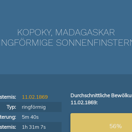
KOPOKY, MADAGASKAR
NGFÖRMIGE SONNENFINSTERNIS
Durchschnittliche Bewölk
ternis:
11.02.1869
11.02.1869:
Typ:
ringförmig
terung:
5m 40s
56%
ternis:
1h 31m 7s