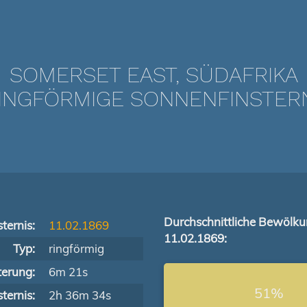
SOMERSET EAST, SÜDAFRIKA
NGFÖRMIGE SONNENFINSTERNIS
Durchschnittliche Bewölk
ternis:
11.02.1869
11.02.1869:
Typ:
ringförmig
terung:
6m 21s
51%
ternis:
2h 36m 34s