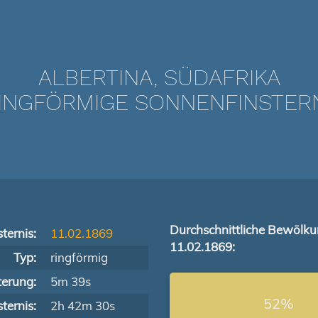
ALBERTINA, SÜDAFRIKA
NGFÖRMIGE SONNENFINSTERNIS
Durchschnittliche Bewölk
ternis:
11.02.1869
11.02.1869:
Typ:
ringförmig
terung:
5m 39s
52%
ternis:
2h 42m 30s