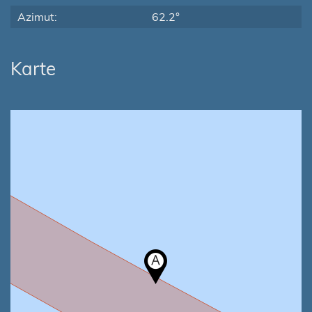
Azimut:
62.2°
Karte