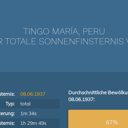
TINGO MARÍA, PERU
TOTALE SONNENFINSTERNIS V
Durchschnittliche Bewölk
ternis:
08.06.1937
08.06.1937:
Typ:
total
terung:
1m 34s
67%
ternis:
1h 29m 49s