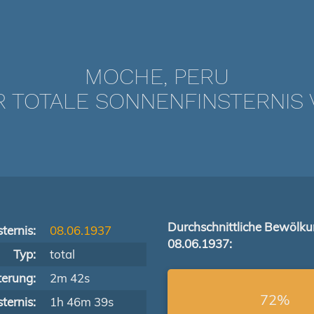
MOCHE, PERU
TOTALE SONNENFINSTERNIS V
Durchschnittliche Bewölk
ternis:
08.06.1937
08.06.1937:
Typ:
total
terung:
2m 42s
72%
ternis:
1h 46m 39s