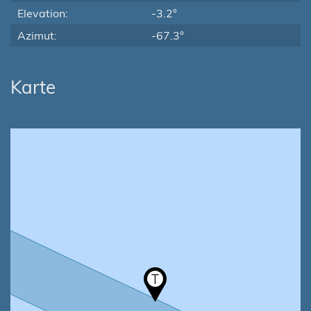
Elevation:
-3.2°
Azimut:
-67.3°
Karte