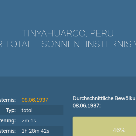
TINYAHUARCO, PERU
TOTALE SONNENFINSTERNIS V
Durchschnittliche Bewölk
ternis:
08.06.1937
08.06.1937:
Typ:
total
terung:
2m 1s
46%
ternis:
1h 28m 42s