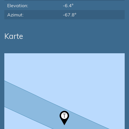
Elevation:
-6.4°
Azimut:
-67.8°
Karte