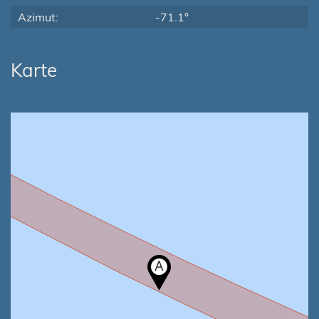
Azimut:
-71.1°
Karte