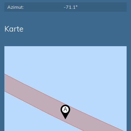
Azimut:
-71.1°
Karte