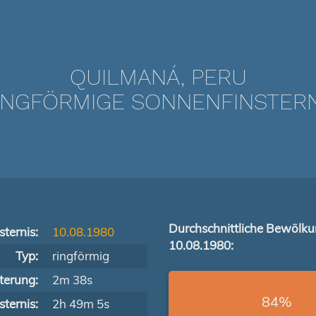
QUILMANÁ, PERU
NGFÖRMIGE SONNENFINSTERNIS
Durchschnittliche Bewölk
ternis:
10.08.1980
10.08.1980:
Typ:
ringförmig
terung:
2m 38s
84%
ternis:
2h 49m 5s