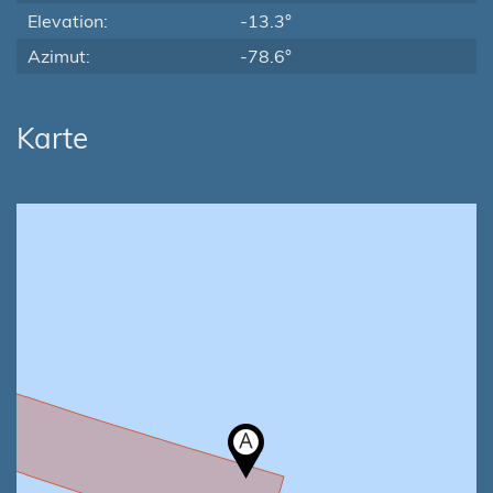
Elevation:
-13.3°
Azimut:
-78.6°
Karte