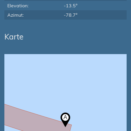
Elevation:
-13.5°
Azimut:
-78.7°
Karte