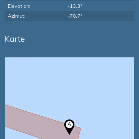
Elevation:
-13.3°
Azimut:
-78.7°
Karte