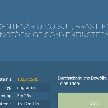
CENTENÁRIO DO SUL, BRASILIE
NGFÖRMIGE SONNENFINSTERNIS
Durchschnittliche Bewölk
ternis:
10.08.1980
10.08.1980:
Typ:
ringförmig
terung:
3m 26s
38%
ternis:
1h 12m 10s