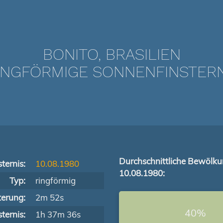
BONITO, BRASILIEN
NGFÖRMIGE SONNENFINSTERNIS
Durchschnittliche Bewölk
ternis:
10.08.1980
10.08.1980:
Typ:
ringförmig
terung:
2m 52s
40%
ternis:
1h 37m 36s