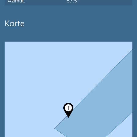
Azimut:
57.5°
Karte