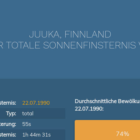
JUUKA, FINNLAND
TOTALE SONNENFINSTERNIS V
Durchschnittliche Bewölk
ternis:
22.07.1990
22.07.1990:
Typ:
total
terung:
55s
74%
ternis:
1h 44m 31s