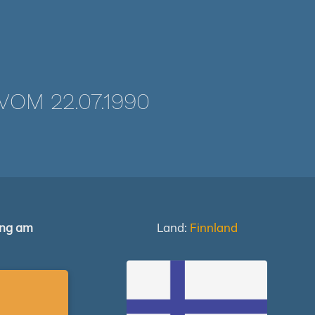
OM 22.07.1990
ung am
Land:
Finnland