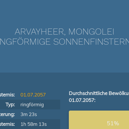
ARVAYHEER, MONGOLEI
NGFÖRMIGE SONNENFINSTERNIS
Durchschnittliche Bewölk
ternis:
01.07.2057
01.07.2057:
Typ:
ringförmig
terung:
3m 23s
51%
ternis:
1h 58m 13s