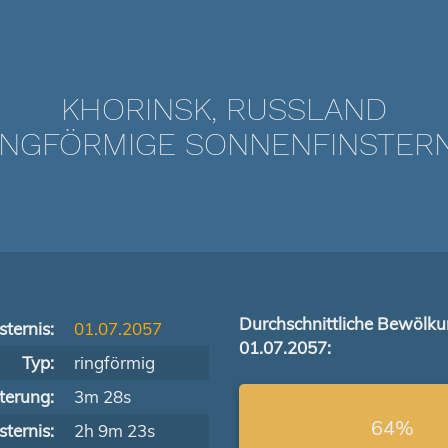
KHORINSK, RUSSLAND
NGFÖRMIGE SONNENFINSTERNIS
Durchschnittliche Bewölk
ternis:
01.07.2057
01.07.2057:
Typ:
ringförmig
terung:
3m 28s
64%
ternis:
2h 9m 23s