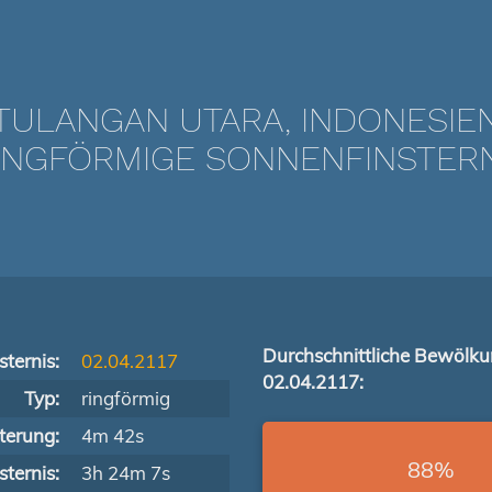
TULANGAN UTARA, INDONESIE
NGFÖRMIGE SONNENFINSTERNIS
Durchschnittliche Bewölk
ternis:
02.04.2117
02.04.2117:
Typ:
ringförmig
terung:
4m 42s
88%
ternis:
3h 24m 7s