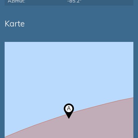
Azimut:
-85.2°
Karte