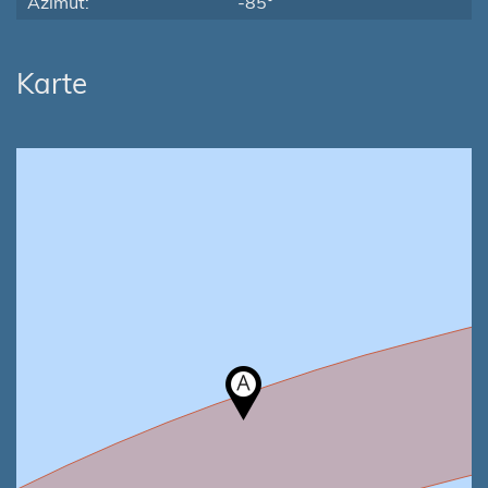
Azimut:
-85°
Karte