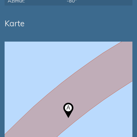
Azimut:
-80°
Karte