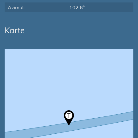
Azimut:
-102.6°
Karte