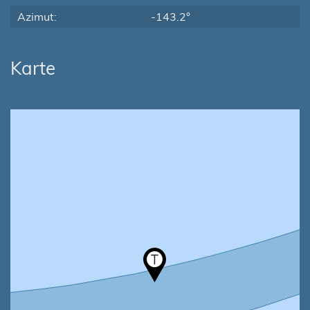
Azimut:
-143.2°
Karte