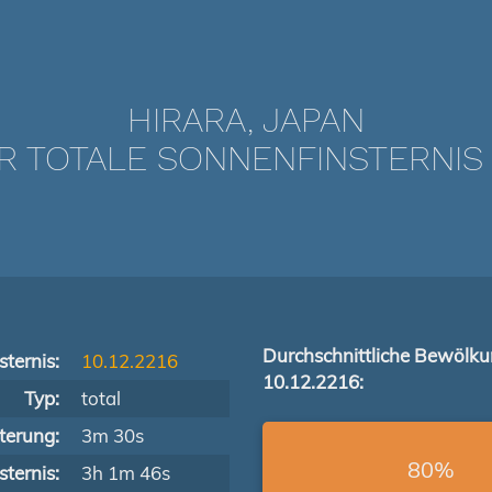
HIRARA, JAPAN
TOTALE SONNENFINSTERNIS V
Durchschnittliche Bewölk
ternis:
10.12.2216
10.12.2216:
Typ:
total
terung:
3m 30s
80%
ternis:
3h 1m 46s