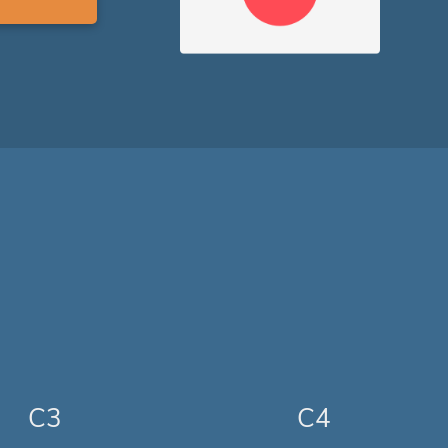
C3
C4