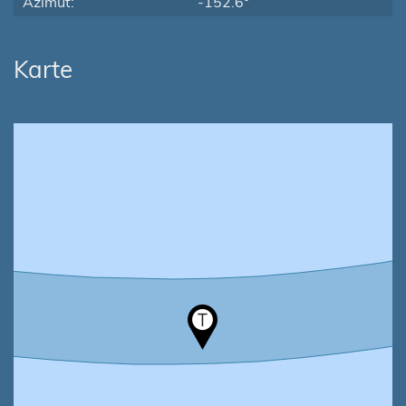
Azimut:
-152.6°
Karte