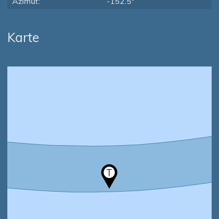
Azimut:
-152.5°
Karte