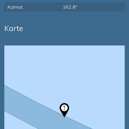
Azimut:
162.8°
Karte