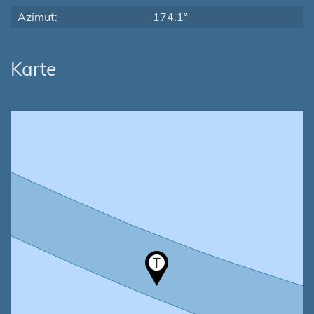
Azimut:
174.1°
Karte