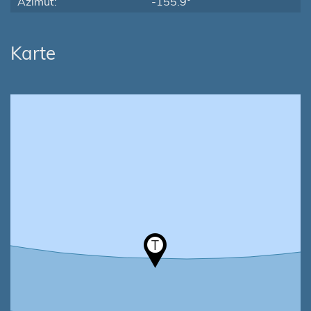
Azimut:
-155.9°
Karte