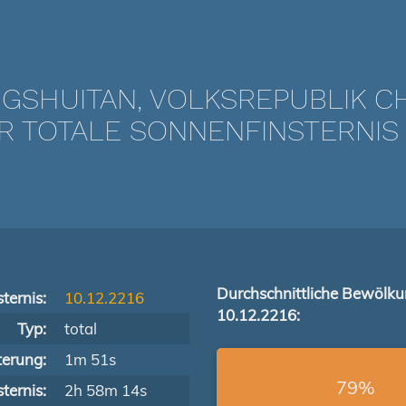
GSHUITAN, VOLKSREPUBLIK C
TOTALE SONNENFINSTERNIS V
Durchschnittliche Bewölk
ternis:
10.12.2216
10.12.2216:
Typ:
total
terung:
1m 51s
79%
ternis:
2h 58m 14s