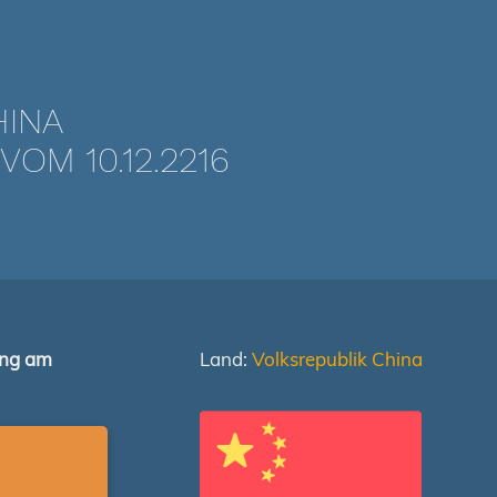
HINA
OM 10.12.2216
ung am
Land:
Volksrepublik China