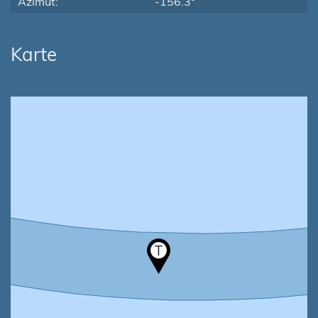
Azimut:
-156.3°
Karte