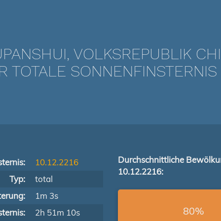
UPANSHUI, VOLKSREPUBLIK CH
TOTALE SONNENFINSTERNIS V
Durchschnittliche Bewölk
ternis:
10.12.2216
10.12.2216:
Typ:
total
terung:
1m 3s
80%
ternis:
2h 51m 10s