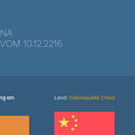
INA
OM 10.12.2216
ung am
Land:
Volksrepublik China