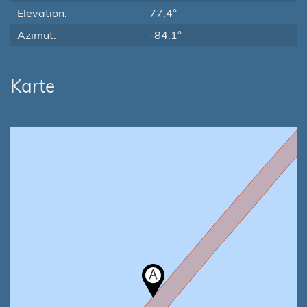
Elevation:
77.4°
Azimut:
-84.1°
Karte