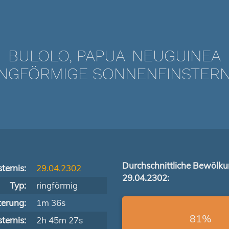
BULOLO, PAPUA-NEUGUINEA
NGFÖRMIGE SONNENFINSTERNIS
Durchschnittliche Bewölk
ternis:
29.04.2302
29.04.2302:
Typ:
ringförmig
terung:
1m 36s
81%
ternis:
2h 45m 27s