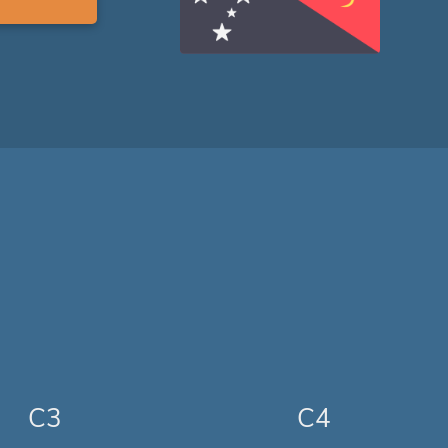
C3
C4