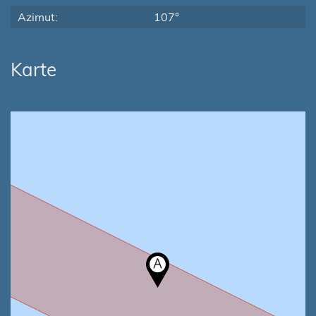
Azimut:
107°
Karte