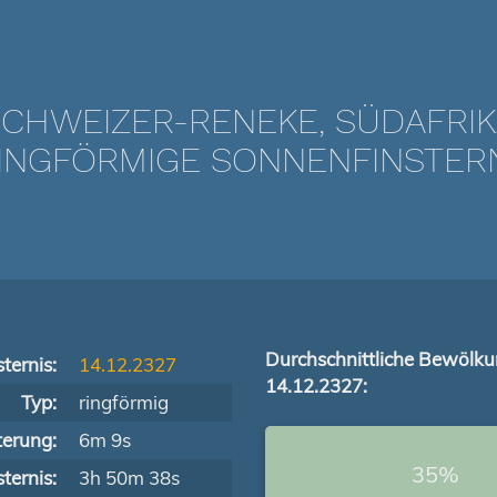
CHWEIZER-RENEKE, SÜDAFRI
NGFÖRMIGE SONNENFINSTERNIS
Durchschnittliche Bewölk
ternis:
14.12.2327
14.12.2327:
Typ:
ringförmig
terung:
6m 9s
35%
ternis:
3h 50m 38s