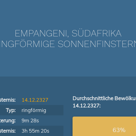
EMPANGENI, SÜDAFRIKA
NGFÖRMIGE SONNENFINSTERNIS
Durchschnittliche Bewölk
ternis:
14.12.2327
14.12.2327:
Typ:
ringförmig
terung:
9m 28s
63%
ternis:
3h 55m 20s