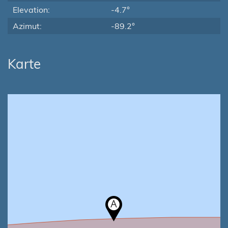
Elevation:
-4.7°
Azimut:
-89.2°
Karte