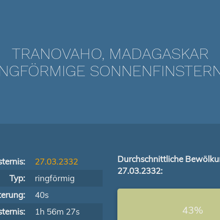
TRANOVAHO, MADAGASKAR
NGFÖRMIGE SONNENFINSTERNIS
Durchschnittliche Bewölk
ternis:
27.03.2332
27.03.2332:
Typ:
ringförmig
terung:
40s
43%
ternis:
1h 56m 27s