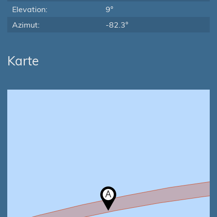
Elevation:
9°
Azimut:
-82.3°
Karte