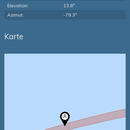
Elevation:
13.8°
Azimut:
-79.3°
Karte