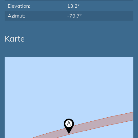
Elevation:
13.2°
Azimut:
-79.7°
Karte