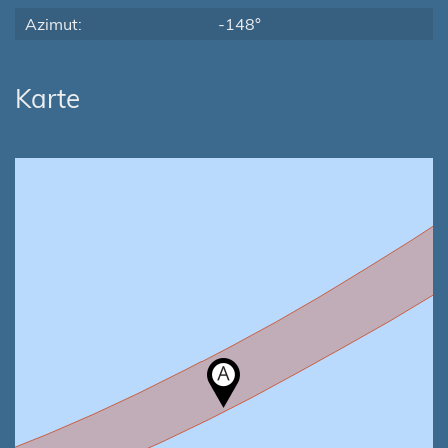
Azimut:
-148°
Karte