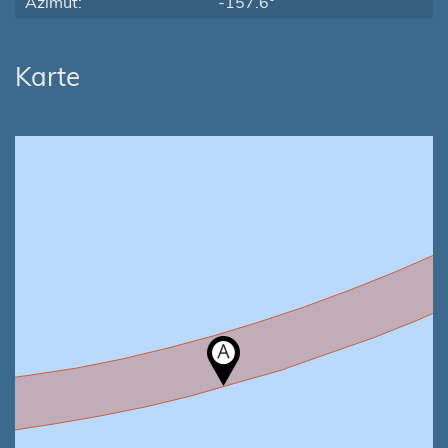
Azimut:
-157.6°
Karte