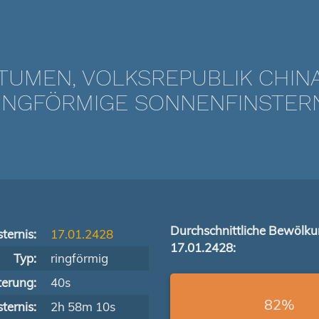
TUMEN, VOLKSREPUBLIK CHIN
NGFÖRMIGE SONNENFINSTERNIS
Durchschnittliche Bewölk
ternis:
17.01.2428
17.01.2428:
Typ:
ringförmig
terung:
40s
82%
ternis:
2h 58m 10s