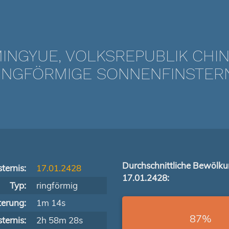
INGYUE, VOLKSREPUBLIK CHI
NGFÖRMIGE SONNENFINSTERNIS
Durchschnittliche Bewölk
ternis:
17.01.2428
17.01.2428:
Typ:
ringförmig
terung:
1m 14s
87%
ternis:
2h 58m 28s